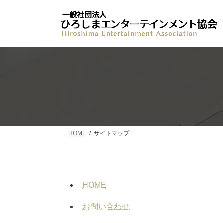
コ
ナ
ン
ビ
テ
ゲ
ン
ー
ツ
シ
へ
ョ
ス
ン
キ
に
ッ
移
プ
動
HOME
サイトマップ
HOME
お問い合わせ