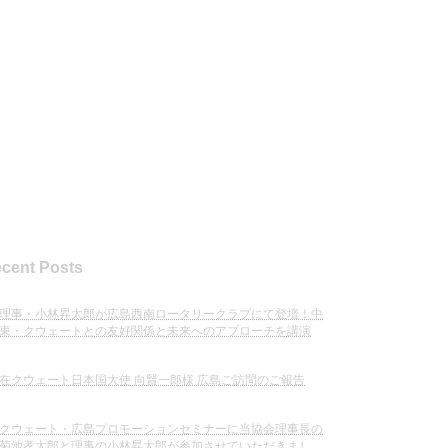
cent Posts
理事・小林昇太郎が広島西南ロータリークラブにて登壇！中
東・クウェートとの友好関係と未来へのアプローチを講演
在クウェート日本国大使 向賢一郎様 広島ご訪問のご報告
クウェート・広島プロモーションセミナーに当協会理事長の
菊池孝太郎と理事の小林昇太郎が参加させていただきまし